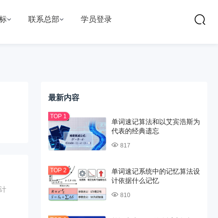
标
联系总部
学员登录
最新内容
单词速记算法和以艾宾浩斯为
代表的经典遗忘
817
单词速记系统中的记忆算法设
计依据什么记忆
计
810