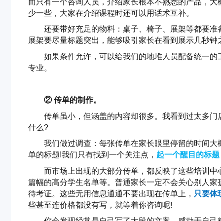
而只有一个咨询人员，介绍家长根本不熟悉的产品，大
少一些，大家在介绍课程时还可以用话术互补。
还要带好充足的物料：桌子、椅子、展架等都要准
展架要尽量标题突出，能够吸引家长在看到展示几秒钟
如果条件允许，可以给我们的地堆人员配备统一的工
专业。
② 传单的制作。
传单虽小，但涵盖的内容却很多。我看到过太多门
什么?
我们做过调查：每张传单在家长眼里停留的时间大
单的标题!我们只有找到一个关注点，
起一个醒目的标题
而市场上出现的大部分传单，都反映了这些培训中心
篇幅的高分学生名单等。普通家长一定不会关心别人家
待考证。这些无用信息通通不要出现在传单上，
只要体
些甚至连价格都没有写，就等着你咨询呢!
你会发现经常是自己写了大段的文案，感动于自己