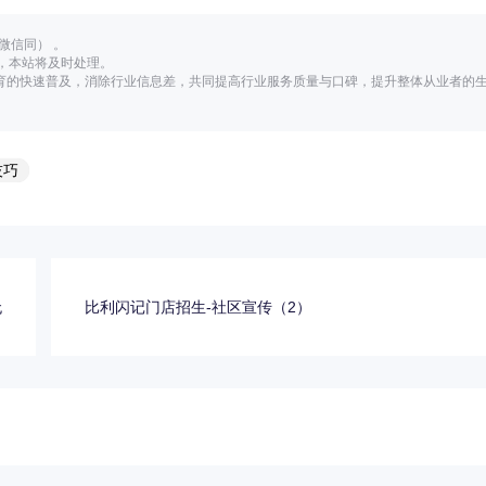
（微信同） 。
，本站将及时处理。
教育的快速普及，消除行业信息差，共同提高行业服务质量与口碑，提升整体从业者的
技巧
无
比利闪记门店招生-社区宣传（2）