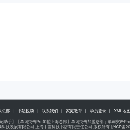
系总部
书适悦读
联系我们
家庭教育
学员登录
XML地
记助手】【单词突击Pro加盟上海总部】单词突击加盟总部；单词突击Pr
读科技发展有限公司 上海中萱科技书店有限责任公司 版权所有
沪ICP备20