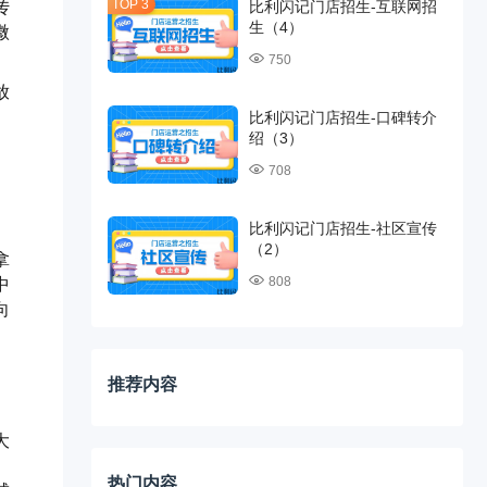
传
比利闪记门店招生-互联网招
生（4）
微
750
放
比利闪记门店招生-口碑转介
绍（3）
708
比利闪记门店招生-社区宣传
（2）
拿
808
中
向
推荐内容
大
。
热门内容