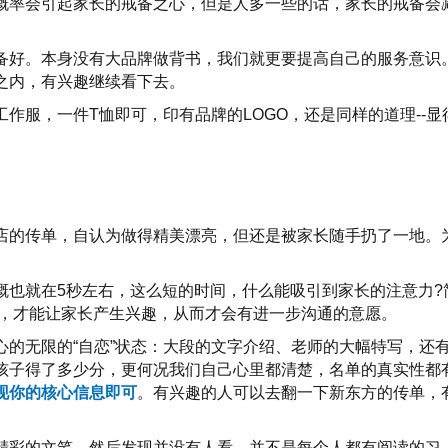
概率会引起家长的戒备之心，但是人多一些的话，家长的戒备会
备好。本身没有大品牌做背书，我们就更要提高自己的服务意识
之内，有兴趣继续看下去。
作服，一件T恤即可，印有品牌的LOGO，还是同样的道理--显
店的传单，自认为做得精美漂亮，但还是被家长随手扔了一地。
概也就在5秒左右，这么短的时间，什么能吸引到家长的注意力?
，才能让家长产生兴趣，从而才会有进一步沟通的意愿。
的无限的“自恋”状态：大段的文字介绍、老师的大幅特写，还
孩子得了多少分，更何况我们自己心里都清楚，名单的真实性都
现你的核心信息即可
。有兴趣的人可以去翻一下新东方的传单，
精彩的文笔，然后发现并没有人看。并不是每个人都有阅读的习