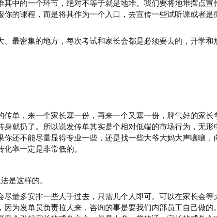
堆其中的一个环节，绝对不等于就是地堆。我们要将地堆摆点宣
报你的课程，而是将其作为一个入口，去宣传一些试听课或者是
大、最密集的地方，每次考试和家长会都是必须要去的，开学和
的传单，来一个家长塞一份，再来一个又塞一份，脾气好的家长
转身就扔了。所以说发传单其实是个相对低端的市场行为，无形
果你还不能尽量显得专业一些，还是找一些大爷
大妈大声嚷嚷，
转化率一定是非常低的。
做法是这样的。
会尽量多安排一些人手过去，只需几个人即可。可以在家长会等
，因为发单员负责拉人来，咨询的事是要我们内部员工自己做的