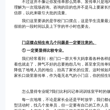
不过这并不像让你发传单那么简单。发传单只是地
理解为一次现场咨询。咨询的目的也并不是马上要家长
信群，以此来吸引大批的流量。
我们这里要谈的是学校门口摆点，这是学生流量最
假前的一段时间以及上下学的半小时也要去。
门店摆点招生有几个问题是一定要注意的。
① 一定要显得比较专业。
我们经常看到：校门口一群大爷大妈拿着各种各样
着也就走了，脾气不好的总要抱怨几句，甚至拿完传单
降低了地堆人员的地位，抬高了家长的位置。这时候如
家长口袋里塞传单，作为毫无名气的小门店，你的招生
怎么显得专业呢?我们比利闪记单词训练室平时的
每一次地堆，不论是家长会还是平时放学，我们都
型活动时，找几个发单员，但一定要有自己的工作人员