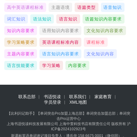
高中英语课程标准
主题语境
语篇类型
语音知识
词汇知识
语法知识
语言知识
语篇知识内容要求
知识内容要求
语用知识内容要求
文化知识内容要求
学习策略要求
英语课程标准内容
课程标准
主题内容要求
语言知识内容要求
文化知识内容
语言技能要求
学习策略
内容要求
联系总部
书适悦读
联系我们
家庭教育
学员登录
XML地图
【比利闪记助手】【单词突击Pro加盟上海总部】单词突击加盟总部；单词突
击Pro运营中心
上海书适悦读科技发展有限公司 上海中萱科技书店有限责任公司 版权所有
沪
ICP备2024102923号
新课标英语单词速记项目负责人：潘岳华 158 6675 0001（微信同） 。