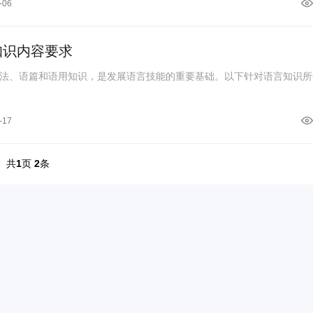
-06
知识内容要求
法、语篇和语用知识，是发展语言技能的重要基础。以下针对语言知识所
-17
共
1
页
2
条