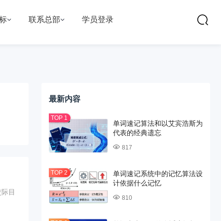
标
联系总部
学员登录
最新内容
单词速记算法和以艾宾浩斯为
代表的经典遗忘
817
单词速记系统中的记忆算法设
计依据什么记忆
交际目
810